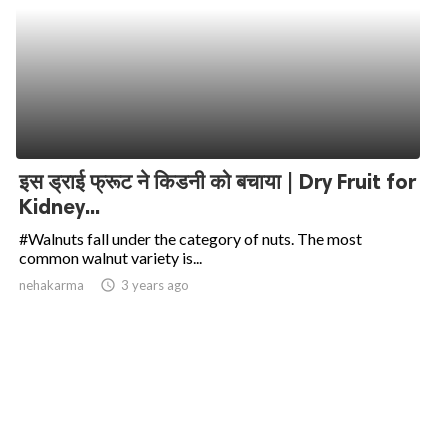
इस ड्राई फ्रूट ने किडनी को बचाया | Dry Fruit for
Kidney...
#Walnuts fall under the category of nuts. The most
common walnut variety is...
nehakarma
access_time
3 years ago