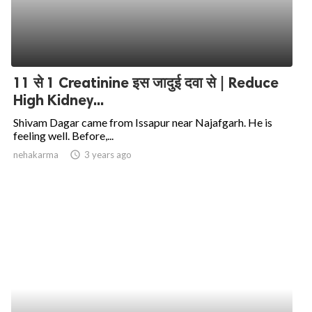
11 से 1 Creatinine इस जादुई दवा से | Reduce
High Kidney...
Shivam Dagar came from Issapur near Najafgarh. He is
feeling well. Before,...
nehakarma
access_time
3 years ago