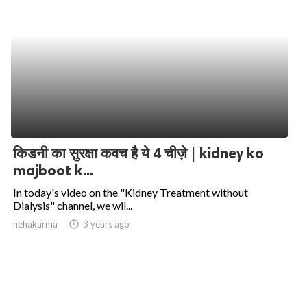
किडनी का सुरक्षा कवच है ये 4 चीज़े | kidney ko
majboot k...
In today's video on the "Kidney Treatment without
Dialysis" channel, we wil...
nehakarma
access_time
3 years ago