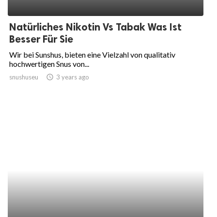
Natürliches Nikotin Vs Tabak Was Ist
Besser Für Sie
Wir bei Sunshus, bieten eine Vielzahl von qualitativ
hochwertigen Snus von...
snushuseu
access_time
3 years ago