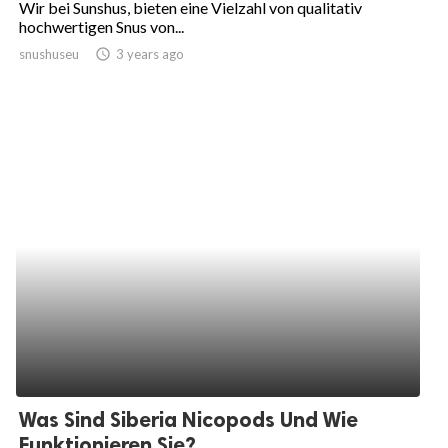
Wir bei Sunshus, bieten eine Vielzahl von qualitativ
hochwertigen Snus von...
ed.
snushuseu
access_time
3 years ago
Was Sind Siberia Nicopods Und Wie
Funktionieren Sie?