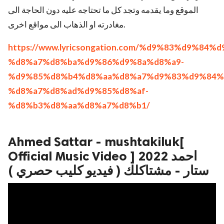
الموقع وما يقدمه وتجد كل ما تحتاجه عليه دون الحاجة الى
مغادرته او الذهاب الى مواقع اخرى.
https://www.lyricsongation.com/%d9%83%d9%84
%d8%a7%d8%ba%d9%86%d9%8a%d8%a9-
%d9%85%d8%b4%d8%aa%d8%a7%d9%83%d9%84%
%d8%a7%d8%ad%d9%85%d8%af-
%d8%b3%d8%aa%d8%a7%d8%b1/
Ahmed Sattar - mushtakiluk[
Official Music Video ] 2022 احمد
ستار - مشتاكلك ( فيديو كليب حصري )