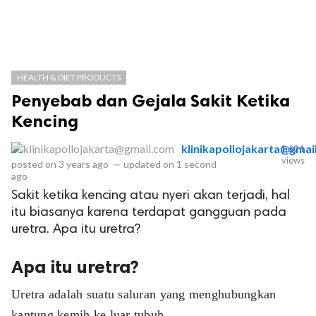
HEALTH & DIET PRODUCTS
Penyebab dan Gejala Sakit Ketika
Kencing
klinikapollojakarta@gmai
1,621
views
posted on
3 years ago
—
updated on
1 second
ago
Sakit ketika kencing atau nyeri akan terjadi, hal
itu biasanya karena terdapat gangguan pada
uretra. Apa itu uretra?
Apa itu uretra?
Uretra adalah suatu saluran yang menghubungkan
kantung kemih ke luar tubuh.