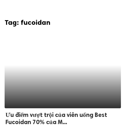
Tag:
fucoidan
Ưu điểm vượt trội của viên uống Best
Fucoidan 70% của M...