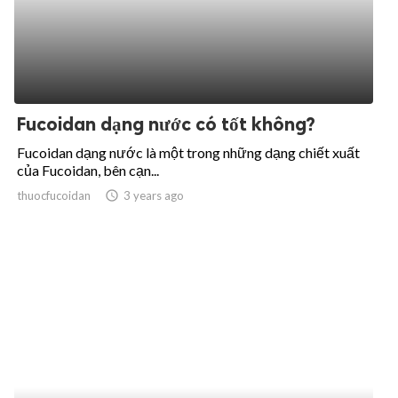
Fucoidan dạng nước có tốt không?
Fucoidan dạng nước là một trong những dạng chiết xuất
của Fucoidan, bên cạn...
thuocfucoidan
access_time
3 years ago