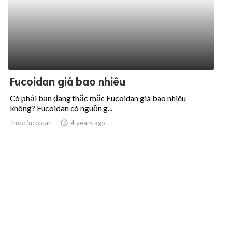
Fucoidan giá bao nhiêu
Có phải bạn đang thắc mắc Fucoidan giá bao nhiêu
không? Fucoidan có nguồn g...
thuocfucoidan
access_time
4 years ago