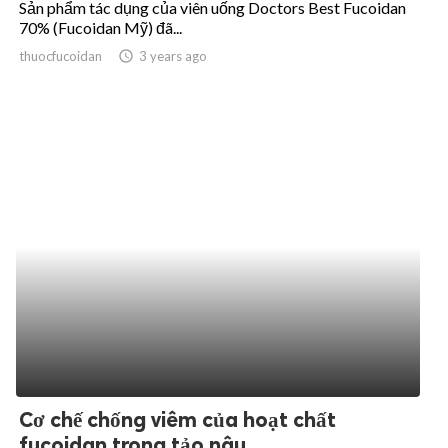
Sản phẩm tác dụng của viên uống Doctors Best Fucoidan
70% (Fucoidan Mỹ) đã...
ed.
thuocfucoidan
access_time
3 years ago
Cơ chế chống viêm của hoạt chất
fucoidan trong tảo nâu