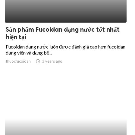
Sản phẩm Fucoidan dạng nước tốt nhất
hiện tại
Fucoidan dạng nước luôn được đánh giá cao hơn fucoidan
dạng viên và dạng bộ...
thuocfucoidan
access_time
3 years ago