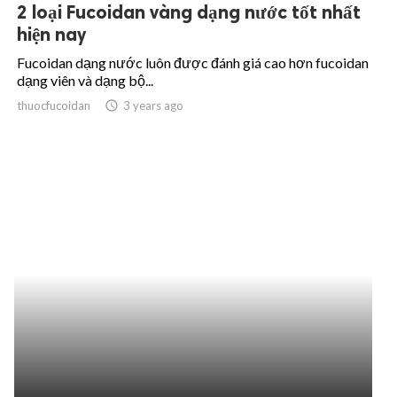
2 loại Fucoidan vàng dạng nước tốt nhất
hiện nay
Fucoidan dạng nước luôn được đánh giá cao hơn fucoidan
dạng viên và dạng bộ...
thuocfucoidan
access_time
3 years ago