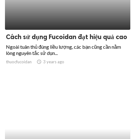
Cách sử dụng Fucoidan đạt hiệu quả cao
Ngoài tuân thủ đúng liều lượng, các bạn cũng cần nằm
lòng nguyên tắc sử dụn...
thuocfucoidan
access_time
3 years ago